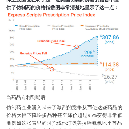
，
供了仿制药的价格指数图
非常清楚地显示了这一点
：
当药品专利到期后
，
，
仿制药企业涌入
带来了激烈的竞争
从而使这些药品的
，
，
价格大幅下降
许多品种甚至降价超过95%
变得非常低
。
，
、
、
廉
例如
这张表里的阿托伐他汀
奥美拉唑
氨氯地平等品