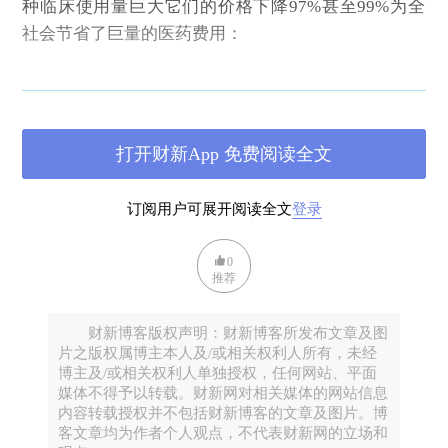
，
种临床使用量巨大
它们的价格下降97%甚至99%为全
社会节省了巨量的医药费用
：
打开财新App 免费阅读全文
订阅用户可展开阅读全文
登录
0
推荐
财新博客版权声明：财新博客所发布文章及图
片之版权属博主本人及/或相关权利人所有，未经
博主及/或相关权利人单独授权，任何网站、平面
，
正因为此
仿制药为美国节省了数以千亿美元计的药品
媒体不得予以转载。财新网对相关媒体的网站信息
费用开支
：
内容转载授权并不包括财新博客的文章及图片。博
客文章均为作者个人观点，不代表财新网的立场和