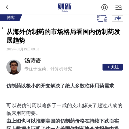
博客
T中
，
从海外仿制药的市场格局看国内仿制药发
展趋势
2019年03月19日 09:33
汤诗语
＋关注
＋关注
专注于医药、计算机研究
仿制药以极小的开支解决了绝大多数临床用药需求
，
，
可以说
仿制药以略多于一成的支出
解决了超过八成的
。
临床用药需要
，
，
由上图也可以推测
美国的仿制药价格在持续下跌
而实
。
际上数据也证明了这一点
美国仿制药协会的报告中提